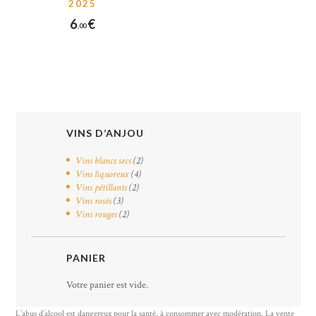
2025
6
€
00
VINS D’ANJOU
Vins blancs secs
(2)
Vins liquoreux
(4)
Vins pétillants
(2)
Vins rosés
(3)
Vins rouges
(2)
PANIER
Votre panier est vide.
L’abus d’alcool est dangereux pour la santé, à consommer avec modération. La vente