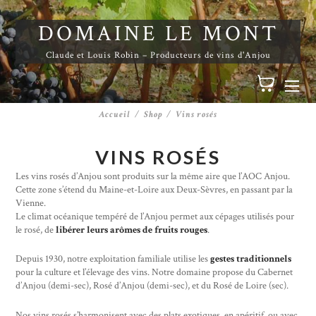
DOMAINE LE MONT
Claude et Louis Robin – Producteurs de vins d'Anjou
Accueil
Shop
Vins rosés
VINS ROSÉS
Les vins rosés d’Anjou sont produits sur la même aire que l’AOC Anjou.
Cette zone s’étend du Maine-et-Loire aux Deux-Sèvres, en passant par la
Vienne.
Le climat océanique tempéré de l’Anjou permet aux cépages utilisés pour
le rosé, de
libérer leurs arômes de fruits rouges
.
Depuis 1930, notre exploitation familiale utilise les
gestes traditionnels
pour la culture et l’élevage des vins. Notre domaine propose du Cabernet
d’Anjou (demi-sec), Rosé d’Anjou (demi-sec), et du Rosé de Loire (sec).
Nos vins rosés s’harmonisent avec des plats exotiques, en apéritif, ou avec